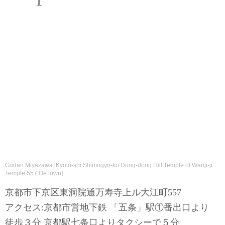
Godan Miyazawa [Kyoto-shi Shimogyo-ku Dong-dong Hill Temple of Wanji-ji
Temple 557 Oe town]
京都市下京区東洞院通万寿寺上ル大江町557
アクセス:京都市営地下鉄 「五条」駅①番出口より
徒歩３分 京都駅七条口よりタクシーで５分