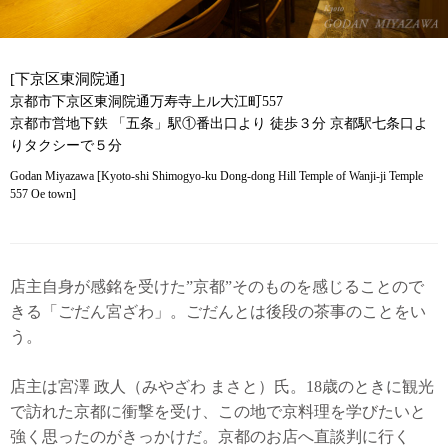
[下京区東洞院通]
京都市下京区東洞院通万寿寺上ル大江町557
京都市営地下鉄 「五条」駅①番出口より 徒歩３分 京都駅七条口よ
りタクシーで５分
Godan Miyazawa [Kyoto-shi Shimogyo-ku Dong-dong Hill Temple of Wanji-ji Temple
557 Oe town]
店主自身が感銘を受けた”京都”そのものを感じることので
きる「ごだん宮ざわ」。ごだんとは後段の茶事のことをい
う。
店主は宮澤 政人（みやざわ まさと）氏。18歳のときに観光
で訪れた京都に衝撃を受け、この地で京料理を学びたいと
強く思ったのがきっかけだ。京都のお店へ直談判に行く