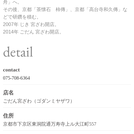
舟」へ。
その後、京都「茶懐石 柿傳」、京都「高台寺和久傳」な
どで研鑽を積む。
2007年 じき 宮ざわ開店。
2014年 ごだん 宮ざわ開店。
detail
contact
075-708-6364
店名
ごだん宮ざわ（ゴダンミヤザワ）
住所
京都市下京区東洞院通万寿寺上ル大江町557