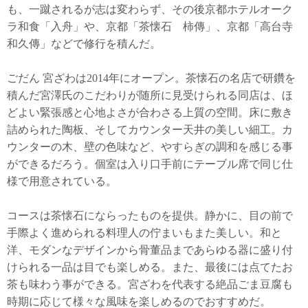
も、一蹴されるが志は変わらず、その後京都ホテルオーク
ラ和食「入舟」や、京都「茶懐石 柿傳」、京都「高台寺
和久傳」などで修行を積んだ。
ごだん 宮ざわは2014年にオープン。茶懐石の名店で研鑽を
積んだ宮澤氏のこだわりが随所に見受けられる同店は、ほ
どよい緊張感と心地よさが合わさる上質の空間。床に敷き
詰められた陶板、そしてカウンター天井の美しい細工。カ
ウンターの木、壁の色味など、やすらぎの調和を感じる事
ができるだろう。個室は入り口手前にテーブル席で同じ仕
様で用意されている。
コースは茶懐石にならったものを提供。静かに、目の前で
手際よく進められる料理人の佇まいもまた美しい。和と
洋、モダンなデザインから骨董品まであらゆる器に盛り付
けられる一品は目でも楽しめる。また、最後には点てたお
茶も味わう事ができる。宮ざわを代表する絶品ごま豆腐も
時期に応じて様々な風味を楽しめるのでおすすめだ。