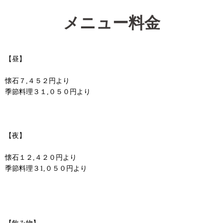
メニュー料金
【昼】
懐石７,４５２円より
季節料理３１,０５０円より
【夜】
懐石１２,４２０円より
季節料理３1,０５０円より