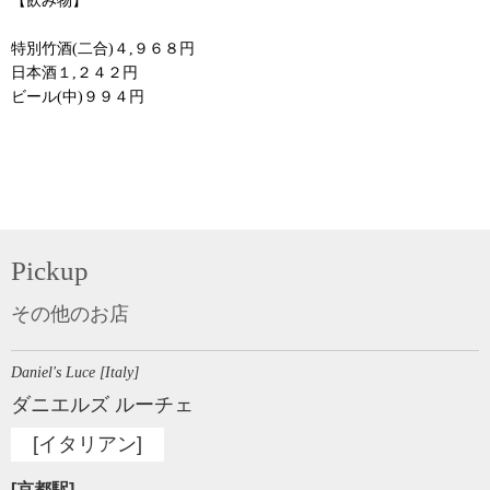
【飲み物】
特別竹酒(二合)４,９６８円
日本酒１,２４２円
ビール(中)９９４円
Pickup
その他のお店
Daniel's Luce [Italy]
ダニエルズ ルーチェ
[イタリアン]
[京都駅]