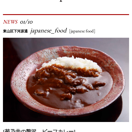
01/10
NEWS
japanese_food
[japanese food]
東山区下河原通
[菊乃井の贅沢 ビーフカレー]