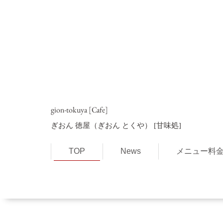
gion-tokuya [Cafe]
ぎおん 徳屋（ぎおん とくや）
[甘味処]
TOP
News
メニュー料