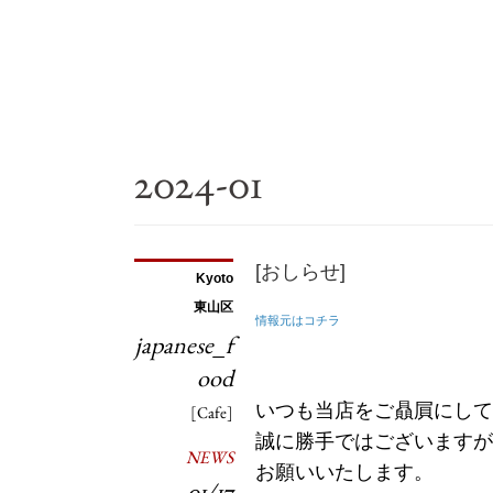
2024-01
[おしらせ]
Kyoto
東山区
情報元はコチラ
japanese_f
ood
いつも当店をご贔屓にして
[Cafe]
誠に勝手ではございますが
NEWS
お願いいたします。
01/17