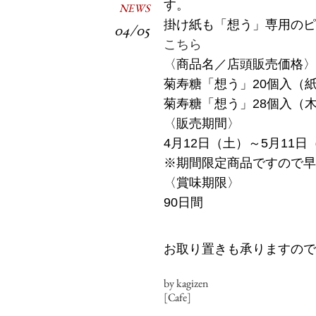
す。
NEWS
掛け紙も「想う」専用のピ
04/05
こちら
〈商品名／店頭販売価格〉
菊寿糖「想う」20個入（紙
菊寿糖「想う」28個入（木
〈販売期間〉
4月12日（土）～5月11日
※期間限定商品ですので早
〈賞味期限〉
90日間
お取り置きも承りますので
by kagizen
[Cafe]