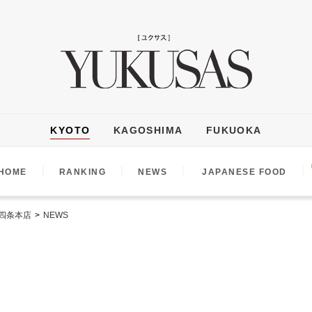
KYOTO
KAGOSHIMA
FUKUOKA
｜
｜
｜
｜
HOME
RANKING
NEWS
JAPANESE FOOD
四条本店
>
NEWS