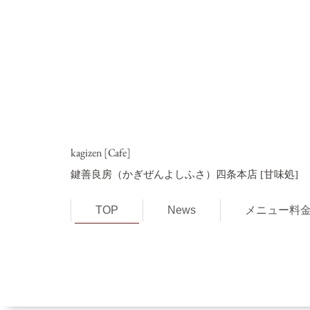
kagizen [Cafe]
鍵善良房（かぎぜんよしふさ）四条本店
[甘味処]
TOP
News
メニュー料