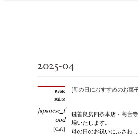
2025-04
[母の日におすすめのお菓
Kyoto
東山区
japanese_f
鍵善良房四条本店・高台寺
ood
場いたします。
[Cafe]
母の日のお祝いにふさわし