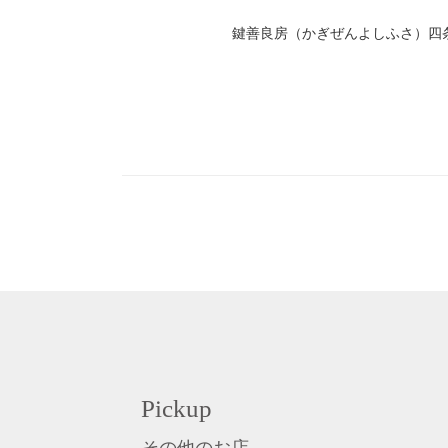
鍵善良房（かぎぜんよしふさ）四
Pickup
その他のお店