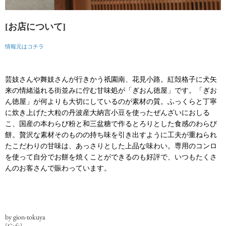
[お店について]
情報元はコチラ
芸妓さんや舞妓さんが行きかう祇園南、花見小路。紅殻格子に犬矢
来の情緒溢れる街並みに佇む甘味処が「ぎおん徳屋」です。「ぎお
ん徳屋」が何よりも大切にしているのが素材の質。ふっくらと丁寧
に炊き上げた大粒の丹波産大納言小豆を使ったぜんざいにおしる
こ、国産の本わらび粉と和三盆糖で作るとろりとした食感のわらび
餅。贅沢な素材そのものの持ち味を引き出すように工夫が重ねられ
たこだわりの甘味は、あっさりとした上品な味わい。専用のコンロ
を使って自分でお餅を焼くことができるのも好評で、いつもたくさ
んのお客さんで賑わっています。
by gion-tokuya