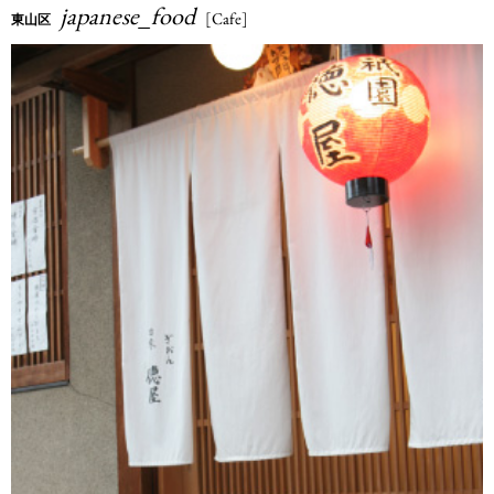
japanese_food
[Cafe]
東山区