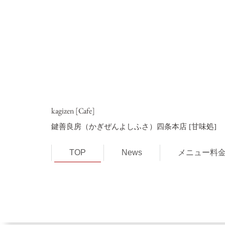
kagizen [Cafe]
鍵善良房（かぎぜんよしふさ）四条本店
[甘味処]
TOP
News
メニュー料