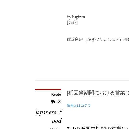
by kagizen
[Cafe]
鍵善良房（かぎぜんよしふさ）四
[祇園祭期間における営業に
Kyoto
東山区
情報元はコチラ
japanese_f
ood
7月の祇園祭期間の営業に