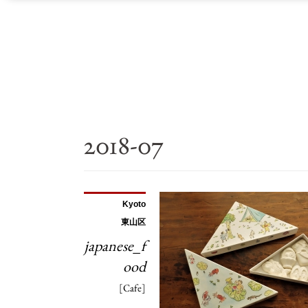
2018-07
Kyoto
東山区
japanese_f
ood
[Cafe]