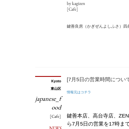
by kagizen
[Cafe]
鍵善良房（かぎぜんよしふさ）四
[7月5日の営業時間について
Kyoto
東山区
情報元はコチラ
japanese_f
ood
鍵善本店、高台寺店、ZE
[Cafe]
ら7月5日の営業を17時
NEWS