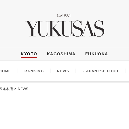
KYOTO
KAGOSHIMA
FUKUOKA
｜
｜
｜
｜
HOME
RANKING
NEWS
JAPANESE FOOD
四条本店
>
NEWS