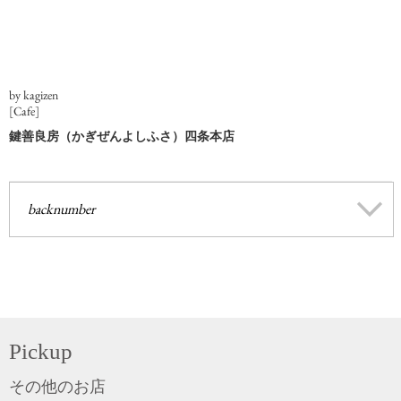
by kagizen
[Cafe]
鍵善良房（かぎぜんよしふさ）四条本店
backnumber
Pickup
その他のお店