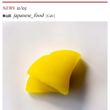
11/03
NEWS
japanese_food
[Cafe]
東山区